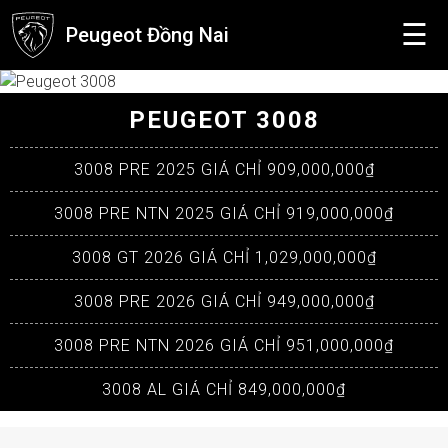
☰
Peugeot Đồng Nai
GỬI YÊU CẦU
Để nhận được "báo giá đặc biệt", Quý khách hãy liên hệ với
0933 805 888
, hoặc điền form dưới đây. Xin cảm ơn!
PEUGEOT 3008
3008 PRE 2025 GIÁ CHỈ 909,000,000₫
3008 PRE NTN 2025 GIÁ CHỈ 919,000,000₫
3008 GT 2026 GIÁ CHỈ 1,029,000,000₫
3008 PRE 2026 GIÁ CHỈ 949,000,000₫
3008 PRE NTN 2026 GIÁ CHỈ 951,000,000₫
GỬI NGAY
3008 AL GIÁ CHỈ 849,000,000₫
Đóng lại