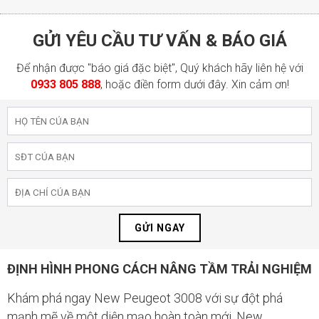
GỬI YÊU CẦU TƯ VẤN & BÁO GIÁ
Để nhận được "báo giá đặc biệt", Quý khách hãy liên hệ với
0933 805 888
, hoặc điền form dưới đây. Xin cảm ơn!
GỬI NGAY
ĐỊNH HÌNH PHONG CÁCH NÂNG TẦM TRẢI NGHIỆM
Khám phá ngay New Peugeot 3008 với sự đột phá
mạnh mẽ về một diện mạo hoàn toàn mới. New