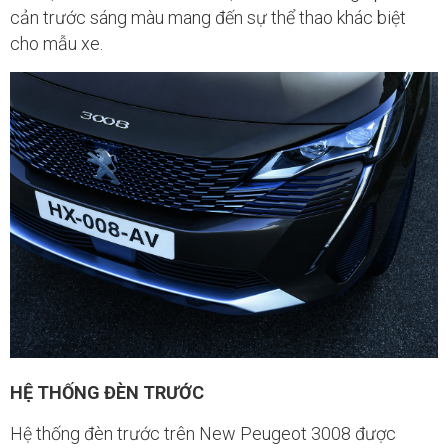
cản trước sáng màu mang đến sự thể thao khác biệt
cho mẫu xe.
HỆ THỐNG ĐÈN TRƯỚC
Hệ thống đèn trước trên New Peugeot 3008 được