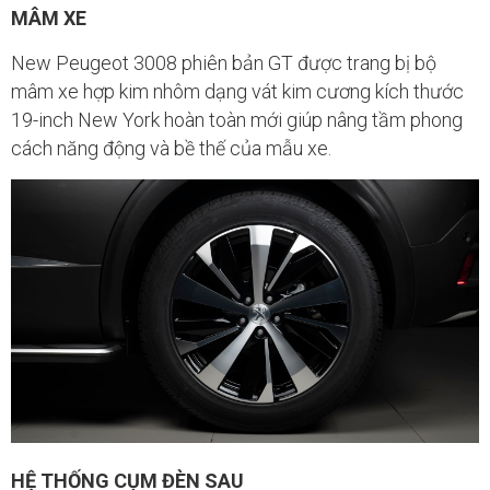
MÂM XE
New Peugeot 3008 phiên bản GT được trang bị bộ
mâm xe hợp kim nhôm dạng vát kim cương kích thước
19-inch New York hoàn toàn mới giúp nâng tầm phong
cách năng động và bề thế của mẫu xe.
HỆ THỐNG CỤM ĐÈN SAU