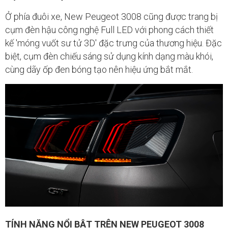
Ở phía đuôi xe, New Peugeot 3008 cũng được trang bị
cụm đèn hậu công nghệ Full LED với phong cách thiết
kế 'móng vuốt sư tử 3D' đặc trưng của thương hiệu. Đặc
biệt, cụm đèn chiếu sáng sử dụng kính dạng màu khói,
cùng dãy ốp đen bóng tạo nên hiệu ứng bắt mắt.
TÍNH NĂNG NỔI BẬT TRÊN NEW PEUGEOT 3008