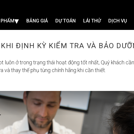
▾
 PHẨM
BẢNG GIÁ
DỰ TOÁN
LÁI THỬ
DỊCH VỤ
 KHI ĐỊNH KỲ KIỂM TRA VÀ BẢO DƯ
luôn ở trong trạng thái hoạt động tốt nhất, Quý khách cần 
 và thay thế phụ tùng chính hãng khi cần thiết.
GỬI YÊU CẦU
hận được "báo giá đặc biệt", Quý khách hãy liên hệ với
0933 805
hoặc điền form dưới đây. Xin cảm ơn!