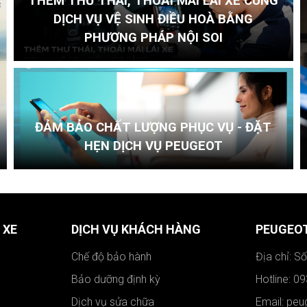
THÊM THƯ THÁI, THOẢI MÁI LÁI XE CÙNG
DỊCH VỤ VỆ SINH ĐIỀU HOÀ BẰNG
PHƯƠNG PHÁP NỘI SOI
ĐẢM BẢO CHẤT LƯỢNG PHỤC VỤ - ĐẶT
HẸN DỊCH VỤ PEUGEOT
 XE
DỊCH VỤ KHÁCH HÀNG
PEUGEOT
Chế độ bảo hành
Địa chỉ: S
Bảo dưỡng định kỳ
Hotline: 0
Dịch vụ sửa chữa
Email: pe