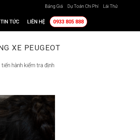
Bảng Giá
Dự Toán Chi Phí
Lái Thử
TIN TỨC
LIÊN HỆ
0933 805 888
ỠNG XE PEUGEOT
tiến hành kiểm tra định
 888
,