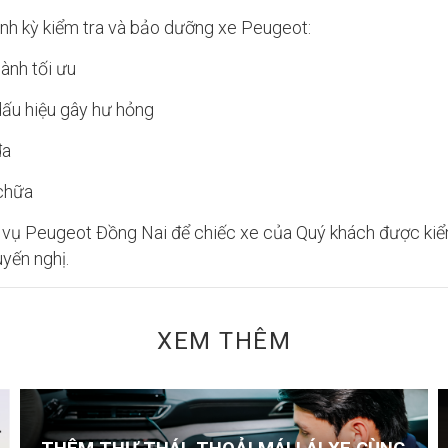
định kỳ kiểm tra và bảo dưỡng xe Peugeot:
hành tối ưu
ấu hiệu gây hư hỏng
đa
 chữa
h vụ Peugeot Đồng Nai để chiếc xe của Quý khách được ki
uyến nghị.
XEM THÊM