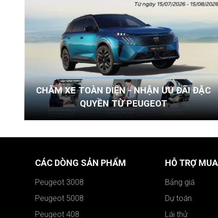
CHĂM XE TOÀN DIỆN - NHẬN ƯU ĐÃI ĐẶC
QUYỀN TỪ PEUGEOT
CÁC DÒNG SẢN PHẨM
HỖ TRỢ MUA
Peugeot 3008
Bảng giá
Peugeot 5008
Dự toán
Peugeot 408
Lái thử