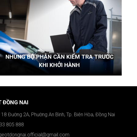
NHỮNG BỘ PHẬN CẦN KIỂM TRA TRƯỚC
KHI KHỞI HÀNH
 ĐỒNG NAI
ố 18 Đường 2A, Phường An Bình, Tp. Biên Hòa, Đồng Nai
933 805 888
ugeotdongnai.official@gmail.com