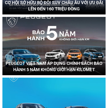
CƠ HỘI SỞ HỮU BỘ ĐÔI SUV CHÂU ÂU VỚI ƯU ĐÃI
LÊN ĐẾN 160 TRIỆU ĐỒNG
PEUGEOT VIỆT NAM ÁP DỤNG CHÍNH SÁCH BẢO
HÀNH 5 NĂM KHÔNG GIỚI HẠN KILOMET