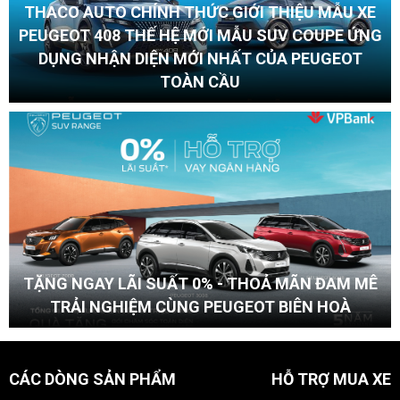
THACO AUTO CHÍNH THỨC GIỚI THIỆU MẪU XE
PEUGEOT 408 THẾ HỆ MỚI MẪU SUV COUPE ỨNG
DỤNG NHẬN DIỆN MỚI NHẤT CỦA PEUGEOT
TOÀN CẦU
TẶNG NGAY LÃI SUẤT 0% - THOẢ MÃN ĐAM MÊ
TRẢI NGHIỆM CÙNG PEUGEOT BIÊN HOÀ
CÁC DÒNG SẢN PHẨM
HỖ TRỢ MUA XE