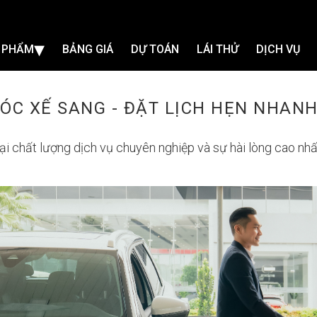
▾
 PHẨM
BẢNG GIÁ
DỰ TOÁN
LÁI THỬ
DỊCH VỤ
ÓC XẾ SANG - ĐẶT LỊCH HẸN NHAN
 chất lượng dịch vụ chuyên nghiệp và sự hài lòng cao nhấ