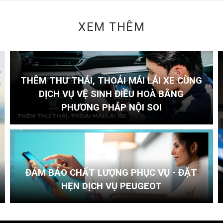
XEM THÊM
THÊM THƯ THÁI, THOẢI MÁI LÁI XE CÙNG
DỊCH VỤ VỆ SINH ĐIỀU HOÀ BẰNG
PHƯƠNG PHÁP NỘI SOI
ĐẢM BẢO CHẤT LƯỢNG PHỤC VỤ - ĐẶT
HẸN DỊCH VỤ PEUGEOT