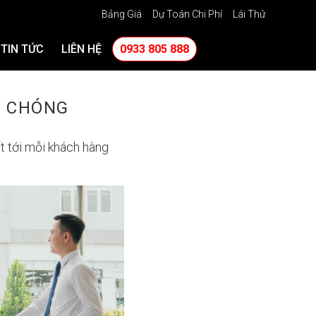
Bảng Giá
Dự Toán Chi Phí
Lái Thử
TIN TỨC
LIÊN HỆ
0933 805 888
H CHÓNG
t tới mỗi khách hàng